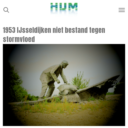
Ga
direct
naar
1953 IJsseldijken niet bestand tegen
de
stormvloed
hoofdinhoud