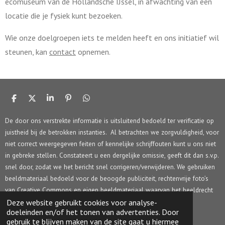
ecomuseum van de Hollandsche IJssel, in afwachting van een
locatie die je fysiek kunt bezoeken.
Wie onze doelgroepen iets te melden heeft en ons initiatief wil
steunen, kan
contact
opnemen.
D
D
S
P
D
e
e
h
i
e
l
e
a
n
l
De door ons verstrekte informatie is uitsluitend bedoeld ter verificatie op
e
l
r
n
e
juistheid bij de betrokken instanties. Al betrachten we zorgvuldigheid, voor
n
e
e
n
n
niet correct weergegeven feiten of kennelijke schrijffouten kunt u ons niet
in gebreke stellen. Constateert u een dergelijke omissie, geeft dit dan s.v.p.
snel door, zodat we het bericht snel corrigeren/verwijderen. We gebruiken
beeldmateriaal bedoeld voor de beoogde publiciteit, rechtenvrije foto’s
van Creative Commons en eigen beeldmateriaal waarvan het beeldrecht
berust bij Rob Stolk Concepts.
Deze website gebruikt cookies voor analyse-
doeleinden en/of het tonen van advertenties. Door
© 2017 - 2026 HIJM.info
gebruik te blijven maken van de site gaat u hiermee