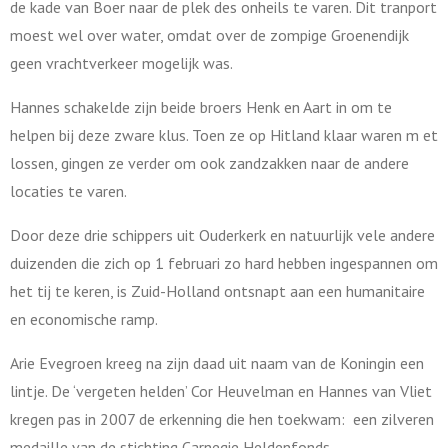
de kade van Boer naar de plek des onheils te varen. Dit tranport
moest wel over water, omdat over de zompige Groenendijk
geen vrachtverkeer mogelijk was.
Hannes schakelde zijn beide broers Henk en Aart in om te
helpen bij deze zware klus. Toen ze op Hitland klaar waren m et
lossen, gingen ze verder om ook zandzakken naar de andere
locaties te varen.
Door deze drie schippers uit Ouderkerk en natuurlijk vele andere
duizenden die zich op 1 februari zo hard hebben ingespannen om
het tij te keren, is Zuid-Holland ontsnapt aan een humanitaire
en economische ramp.
Arie Evegroen kreeg na zijn daad uit naam van de Koningin een
lintje. De ‘vergeten helden’ Cor Heuvelman en Hannes van Vliet
kregen pas in 2007 de erkenning die hen toekwam: een zilveren
medaille van de stichting Carnegie Heldenfonds.