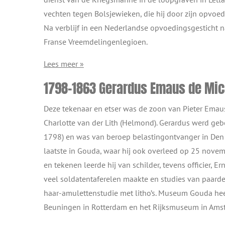
vechten tegen Bolsjewieken, die hij door zijn opvoed
Na verblijf in een Nederlandse opvoedingsgesticht na
Franse Vreemdelingenlegioen.
Lees meer »
1798-1863 Gerardus Emaus de Mic
Deze tekenaar en etser was de zoon van Pieter Emaus
Charlotte van der Lith (Helmond). Gerardus werd geb
1798) en was van beroep belastingontvanger in Den
laatste in Gouda, waar hij ook overleed op 25 nove
en tekenen leerde hij van schilder, tevens officier, 
veel soldatentaferelen maakte en studies van paarde
haar-amulettenstudie met litho’s. Museum Gouda he
Beuningen in Rotterdam en het Rijksmuseum in Ams