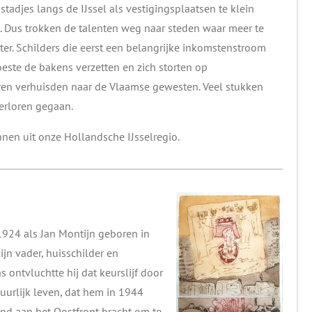
stadjes langs de IJssel als vestigingsplaatsen te klein
t. Dus trokken de talenten weg naar steden waar meer te
hter. Schilders die eerst een belangrijke inkomstenstroom
este de bakens verzetten en zich storten op
deren verhuisden naar de Vlaamse gewesten. Veel stukken
erloren gegaan.
nnen uit onze Hollandsche IJsselregio.
924 als Jan Montijn geboren in
jn vader, huisschilder en
 ontvluchtte hij dat keurslijf door
uurlijk leven, dat hem in 1944
and aan het Oostfront bracht om te