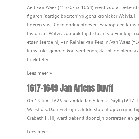
Aert van Waes (±1620-na 1664) werd vooral bekend d
figuren: ‘aartige boerten’ volgens kronieker Walvis. H
boeren vast. Geen opdrachtgevers waarop een kunste
historicus Walvis zou ook hij de tocht via Frankrijk 
etsen leerde hij van Reinier van Persijn. Van Waes (±
kunst niet genoeg kon verdienen, dat hij de hiernaast
boekdelen.
Lees meer »
1617-1649 Jan Ariens Duyff
Op 18 Juni 1626 belandde Jan Ariensz. Duyff (1617-16
Weeshuis. Daar viel zijn schilderstalent op en ging hij
Crabeth II. Hij werd bekend door zijn portretten en g
Lees meer »