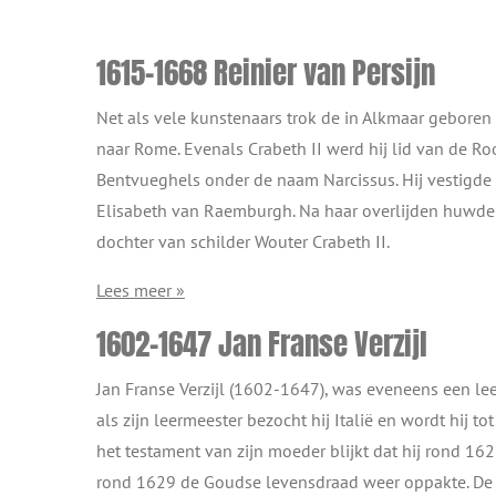
1615-1668 Reinier van Persijn
Net als vele kunstenaars trok de in Alkmaar geboren
naar Rome. Evenals Crabeth II werd hij lid van de R
Bentvueghels onder de naam Narcissus. Hij vestigde
Elisabeth van Raemburgh. Na haar overlijden huwde 
dochter van schilder Wouter Crabeth II.
Lees meer »
1602-1647 Jan Franse Verzijl
Jan Franse Verzijl (1602-1647), was eveneens een lee
als zijn leermeester bezocht hij Italië en wordt hij t
het testament van zijn moeder blijkt dat hij rond 16
rond 1629 de Goudse levensdraad weer oppakte. De r