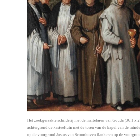
Het zoekgeraakte schilderij met de martelaren van Gouda (
36.1 x 2
achtergrond de kasteeltuin met de toren van de kapel van de minder
op de voorgrond Justus van Scoonhoven flankeren op de voorgrond