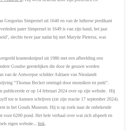
an Gregorius Simpernel uit 1640 en van de lutherse predikant
erleden pater Simpernel in 1649 is van zijn hand, het jaar
heid’
, slechts twee jaar nadat hij
met Marytie Pietersz, was
ergeeld krantenknipsel uit 1986 met een afbeelding een
andere Goudse geestelijken die door de geuzen werden
was van de Antwerpse schilder Adriaen van Nieulandt
rijving “Thomas Becket omringd door monniken en putti”.
 publiceerde er op 14 februari 2024 over op zijn website. Hij
uyff toe te kunnen schrijven (zie zijn reactie 17 september 2024).
rdient in het Gouds Museum. Hij is op zoek naar de onbekende
ht voor 6200 pond. Het hele verhaal over wat zich afspeelt en
bels eigen website...
link
.