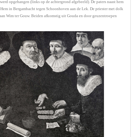
 werd opgehangen (links op de achtergrond afgebeeld). De paters naast hem
e Hem in Bergambacht tegen Schoonhoven aan de Lek. De priester met dolk
siscaan Wim ter Gouw. Beiden afkomstig uit Gouda en door geuzentroepen