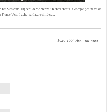
 het weeshuis. Hij schilderde zichzelf rechtsachter als weesjongen naast de
n Franse Verzijl
acht jaar later schilderde.
1620-1664 Aert van Waes
»