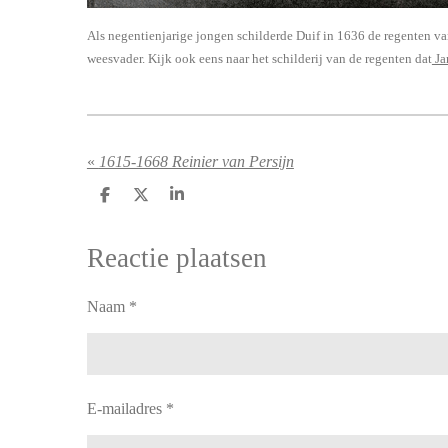
Als negentienjarige jongen schilderde Duif in 1636 de regenten van
weesvader. Kijk ook eens naar het schilderij van de regenten dat
Ja
«
1615-1668 Reinier van Persijn
D
D
S
e
e
h
l
e
a
e
l
r
Reactie plaatsen
n
e
Naam *
E-mailadres *