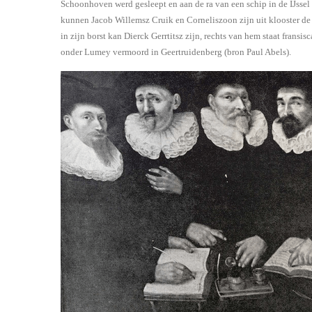
Schoonhoven werd gesleept en aan de ra van een schip in de IJssel
kunnen Jacob Willemsz Cruik en Corneliszoon zijn uit klooster d
in zijn borst kan Dierck Gerrtitsz zijn, rechts van hem staat fran
onder Lumey vermoord in Geertruidenberg (bron Paul Abels).