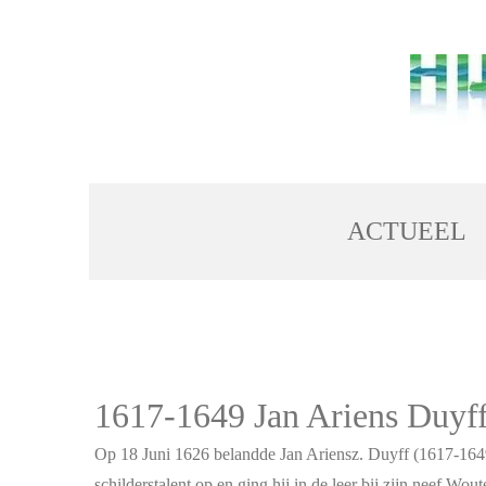
Ga
direct
naar
de
hoofdinhoud
ACTUEEL
1617-1649 Jan Ariens Duyf
Op 18 Juni 1626 belandde Jan Ariensz. Duyff (1617-1649) 
schilderstalent op en ging hij in de leer bij zijn neef
Woute