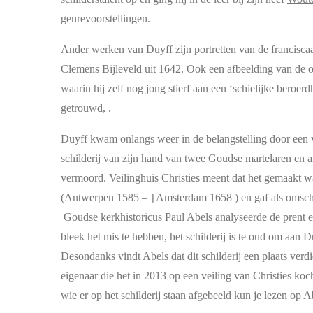
genrevoorstellingen.
Ander werken van Duyff zijn portretten van de francisca
Clemens Bijleveld uit 1642. Ook een afbeelding van de ov
waarin hij zelf nog jong stierf
aan een ‘schielijke beroerd
getrouwd, .
Duyff kwam onlangs weer in de belangstelling door een v
schilderij van zijn hand van twee Goudse martelaren en 
vermoord. Veilinghuis Christies meent dat het gemaakt 
(Antwerpen 1585 – †Amsterdam 1658 ) en gaf als omsch
Goudse kerkhistoricus Paul Abels analyseerde de prent en
bleek het mis te hebben, het schilderij is te oud om aan D
Desondanks vindt Abels dat dit schilderij een plaats ve
eigenaar die het in 2013 op een veiling van Christies koc
wie er op het schilderij staan afgebeeld kun je lezen op A