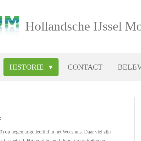
Hollandsche IJssel Mo
HISTORIE
CONTACT
BELE
f
op negenjarige leeftijd in het Weeshuis. Daar viel zijn
r Crabeth II
. Hij werd bekend door zijn portretten en