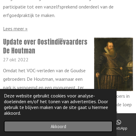
participatie tot een vanzelfsprekend onderdeel van de
erfgoedpraktijk te maken.
Lees meer »
Update over Oostindiëvaarders
De Houtman
27 okt 2022
Omdat het VOC-verleden van de Goudse
gebroeders De Houtman, waarnaar een
park is vernoemd en een monument, ter
Deze website gebruikt cookies voor analyse-
discussie staat, heb ik het verhaal over de omstreden broers in
doeleinden en/of het tonen van advertenties. Door
de rubriek Historie->Markante personen nog eens onder de loep
gebruik te blijven maken van de site gaat u hiermee
gehouden. Frederik de Houtman blijkt niet alleen bekend
akkoord.
vanwege zijn soms brute optreden in De Molukken, maar ook
Akkoord
E-mailadres
Telefoonnummer
Facebook
WhatsApp
door de nauwkeurige sterrenwaarnemingen die hij en Pieter