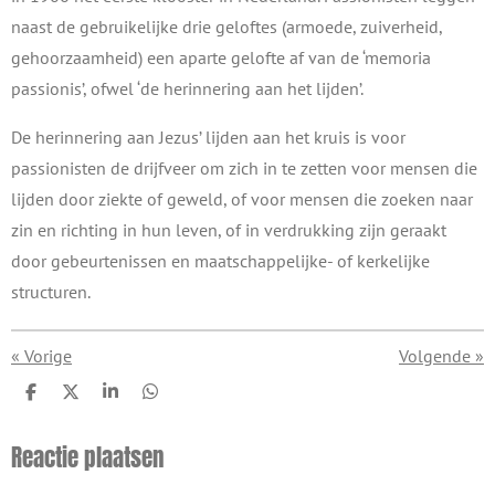
naast de gebruikelijke drie geloftes (armoede, zuiverheid,
gehoorzaamheid) een aparte gelofte af van de ‘memoria
passionis’, ofwel ‘de herinnering aan het lijden’.
De herinnering aan Jezus’ lijden aan het kruis is voor
passionisten de drijfveer om zich in te zetten voor mensen die
lijden door ziekte of geweld, of voor mensen die zoeken naar
zin en richting in hun leven, of in verdrukking zijn geraakt
door gebeurtenissen en maatschappelijke- of kerkelijke
structuren.
«
Vorige
Volgende
»
D
D
S
D
e
e
h
e
l
e
a
l
Reactie plaatsen
e
l
r
e
n
e
n