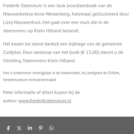
Frederik Steenmuis is een leuk (voor)leesboek van de
Nieuwerkerkse Anne Westenberg, helemaal geïllustreerd door
Lizzy Nieuwenhuis. Het gaat over een muis die in de
steenovens op Klein Hitland belandt.
Het kwam tot stand dankzij een bijdrage van de gemeente
Zuidplas. Door aankoop van het boek (€ 15,00) steunt u de
Stichting Steenovens Klein Hitland.
Het is ondermeer verkrijgbaar in de boekwinkel, bij Leefgoed de Olifant,
Streekmuseum Krimpenerwaard.
Meer informatie of direct kopen bij de
auteur:
www.frederiksteenmuis.nl
D
D
S
P
D