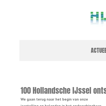
Ga
direct
naar
de
hoofdinhoud
ACTUE
100 Hollandsche IJssel ont
We gaan terug naar het begin van onze
jaartelling en belanden in het ondoordringbaar