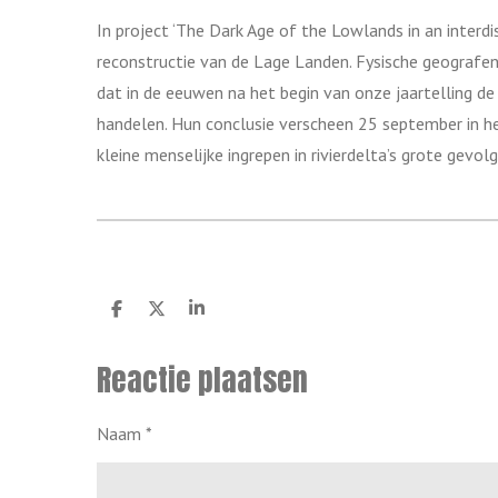
In project ‘The Dark Age of the Lowlands in an interd
reconstructie van de Lage Landen. Fysische geografen 
dat in de eeuwen na het begin van onze jaartelling d
handelen. Hun conclusie verscheen 25 september in he
kleine menselijke ingrepen in rivierdelta’s grote gevo
D
D
S
e
e
h
l
e
a
Reactie plaatsen
e
l
r
n
e
Naam *