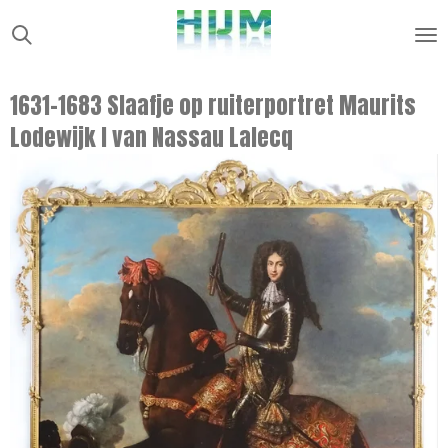
Ga
direct
naar
1631-1683 Slaafje op ruiterportret Maurits
de
Lodewijk I van Nassau Lalecq
hoofdinhoud