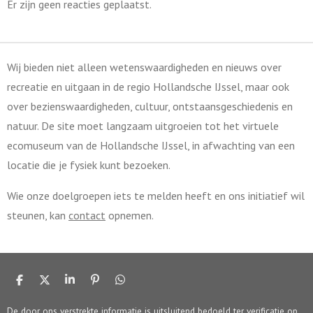
Er zijn geen reacties geplaatst.
Wij bieden niet alleen wetenswaardigheden en nieuws over
recreatie en uitgaan in de regio Hollandsche IJssel, maar ook
over bezienswaardigheden, cultuur, ontstaansgeschiedenis en
natuur. De site moet langzaam uitgroeien tot het virtuele
ecomuseum van de Hollandsche IJssel, in afwachting van een
locatie die je fysiek kunt bezoeken.
Wie onze doelgroepen iets te melden heeft en ons initiatief wil
steunen, kan
contact
opnemen.
D
D
S
P
D
e
e
h
i
e
l
e
a
n
l
De door ons verstrekte informatie is uitsluitend bedoeld ter verificatie op