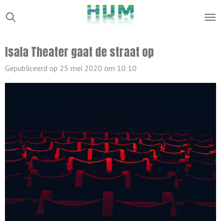
Ga
direct
naar
Isala Theater gaat de straat op
de
hoofdinhoud
Gepubliceerd op 25 mei 2020 om 10:10