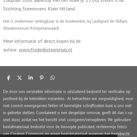
Zuidplas. Door aankoop van het boek (€ 15,00) steunt u de
Stichting Steenovens Klein Hitland.
Het is ondermeer verkrijgbaar in de boekwinkel, bij Leefgoed de Olifant,
Streekmuseum Krimpenerwaard.
Meer informatie of direct kopen bij de
auteur:
www.frederiksteenmuis.nl
D
D
S
P
D
e
e
h
i
e
l
e
a
n
l
De door ons verstrekte informatie is uitsluitend bedoeld ter verificatie op
e
l
r
n
e
juistheid bij de betrokken instanties. Al betrachten we zorgvuldigheid, voor
n
e
e
n
n
niet correct weergegeven feiten of kennelijke schrijffouten kunt u ons niet
in gebreke stellen. Constateert u een dergelijke omissie, geeft dit dan s.v.p.
snel door, zodat we het bericht snel corrigeren/verwijderen. We gebruiken
beeldmateriaal bedoeld voor de beoogde publiciteit, rechtenvrije foto’s
van Creative Commons en eigen beeldmateriaal waarvan het beeldrecht