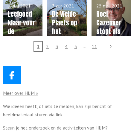
steenplaat
jaar 100
overleden
1 aug 2021
3 apr 2021
25 mrt 2021
s in
door
Leefgoed
De Weide
Roel
Ouderkerk
menselijk
klaar voor
Plaets op
Cazemier
handelen
de
het
stopt als
toekomst
Leefgoed
burgemee
1
2
3
4
5
11
vordert
ster en
gestaag
Martijn
Vroom wil
blijven
F
a
Meer over HIJM »
c
e
Wie ideeën heeft, of iets te melden, kan zijn bericht of
b
beeldmateriaal sturen via
link
o
o
Steun je het onderzoek en de activiteiten van HIJM?