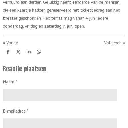
verhuurd aan derden. Gelukkig heeft eenderde van de mensen
die een kaartje hadden gereserveerd het ticketbedrag aan het
theater geschonken. Het terras mag vanaf 4 juni iedere
donderdag, vrijdag en zaterdag in juni open.
«
Vorige
Volgende
»
D
D
S
D
e
e
h
e
l
e
a
l
Reactie plaatsen
e
l
r
e
n
e
n
Naam *
E-mailadres *