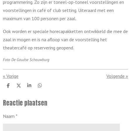
programmering. Zo zijn er toneel-op-toneel voorstellingen en
voorstellingen in café of club setting. Uiteraard met een
maximum van 100 personen per zaal.
Ook worden er speciale horecapakketten ontwikkeld die mee de
zaal in mogen en is na afloop van de voorstelling het
theatercafé op reservering geopend.
Foto De Goudse Schouwburg
«
Vorige
Volgende
»
D
D
S
D
e
e
h
e
l
e
a
l
Reactie plaatsen
e
l
r
e
n
e
n
Naam *