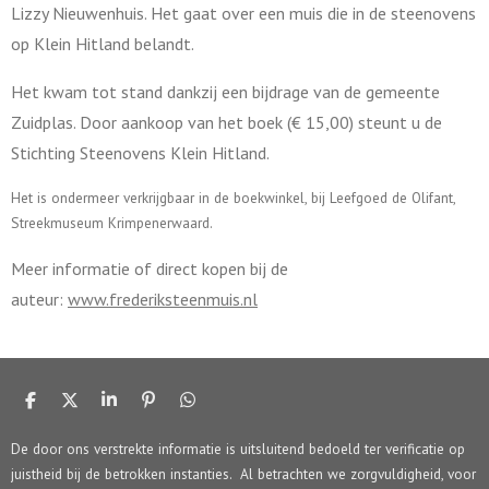
Lizzy Nieuwenhuis. Het gaat over een muis die in de steenovens
op Klein Hitland belandt.
Het kwam tot stand dankzij een bijdrage van de gemeente
Zuidplas. Door aankoop van het boek (€ 15,00) steunt u de
Stichting Steenovens Klein Hitland.
Het is ondermeer verkrijgbaar in de boekwinkel, bij Leefgoed de Olifant,
Streekmuseum Krimpenerwaard.
Meer informatie of direct kopen bij de
auteur:
www.frederiksteenmuis.nl
D
D
S
P
D
e
e
h
i
e
l
e
a
n
l
De door ons verstrekte informatie is uitsluitend bedoeld ter verificatie op
e
l
r
n
e
juistheid bij de betrokken instanties. Al betrachten we zorgvuldigheid, voor
n
e
e
n