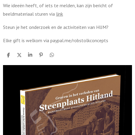
e
Wie ideeën heeft, of iets te melden, kan zijn bericht of
b
beeldmateriaal sturen via
link
o
o
Steun je het onderzoek en de activiteiten van HIJM?
k
Elke gift is welkom via paypal.me/robstolkconcepts
D
D
S
P
D
e
e
h
i
e
l
e
a
n
l
e
l
r
n
e
n
e
e
n
n