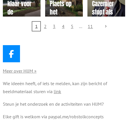
Ouderkerk
menselijk
klaar voor
Plaets op
Cazemier
handelen
de
het
stopt als
toekomst
Leefgoed
burgemees
1
2
3
4
5
11
vordert
ter en
gestaag
Martijn
Vroom wil
blijven
F
a
Meer over HIJM »
c
e
Wie ideeën heeft, of iets te melden, kan zijn bericht of
b
beeldmateriaal sturen via
link
o
o
Steun je het onderzoek en de activiteiten van HIJM?
k
Elke gift is welkom via paypal.me/robstolkconcepts