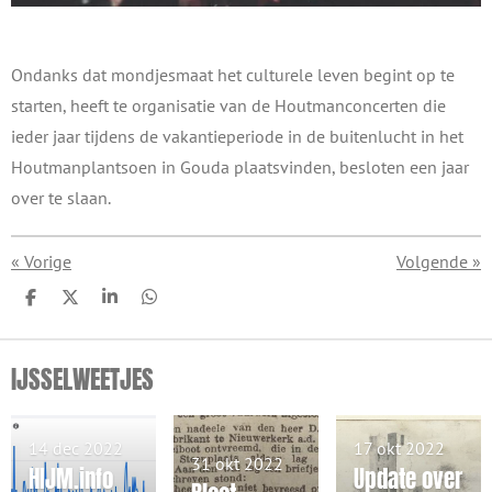
Ondanks dat mondjesmaat het culturele leven begint op te
starten, heeft te organisatie van de Houtmanconcerten die
ieder jaar tijdens de vakantieperiode in de buitenlucht in het
Houtmanplantsoen in Gouda plaatsvinden, besloten een jaar
over te slaan.
«
Vorige
Volgende
»
D
D
S
D
e
e
h
e
l
e
a
l
e
l
r
e
IJSSELWEETJES
n
e
n
14 dec 2022
17 okt 2022
31 okt 2022
HIJM.info
Update over