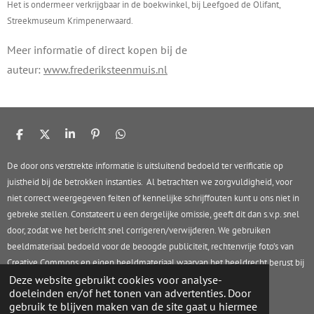
Het is ondermeer verkrijgbaar in de boekwinkel, bij Leefgoed de Olifant,
Streekmuseum Krimpenerwaard.
Meer informatie of direct kopen bij de
auteur:
www.frederiksteenmuis.nl
D
D
S
P
D
e
e
h
i
e
l
e
a
n
l
De door ons verstrekte informatie is uitsluitend bedoeld ter verificatie op
e
l
r
n
e
juistheid bij de betrokken instanties. Al betrachten we zorgvuldigheid, voor
n
e
e
n
n
niet correct weergegeven feiten of kennelijke schrijffouten kunt u ons niet in
gebreke stellen. Constateert u een dergelijke omissie, geeft dit dan s.v.p. snel
door, zodat we het bericht snel corrigeren/verwijderen. We gebruiken
beeldmateriaal bedoeld voor de beoogde publiciteit, rechtenvrije foto’s van
Creative Commons en eigen beeldmateriaal waarvan het beeldrecht berust bij
Rob Stolk Concepts.
Deze website gebruikt cookies voor analyse-
doeleinden en/of het tonen van advertenties. Door
© 2017 - 2026 HIJM.info
gebruik te blijven maken van de site gaat u hiermee