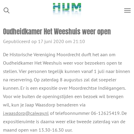
Ga
direct
naar
Oudheidkamer Het Weeshuis weer open
de
hoofdinhoud
Gepubliceerd op 17 juni 2020 om 21:10
De Historische Vereniging Moordrecht durft het aan om
Oudheidkamer Het Weeshuis weer voor bezoekers open te
stellen. Vier personen tegelijk kunnen vanaf 1 juli naar binnen
na reservering. Op zaterdag 8 augustus zal dat soepeler
kunnen. Er is een expositie over Moordrechtse Indiëgangers.
Voor wie buiten de openingstijden een bezoek wil brengen
wil, kun je Jaap Waasdorp benaderen via
j.waasdorp@caiway.nl
of telefoonnummer 06-12625419. De
expositieruimte is daarna weer elke tweede zaterdag van de
maand open van 13.30-16.30 uur.