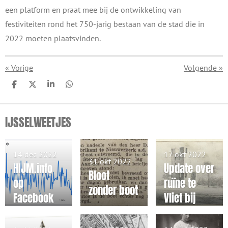
een platform en praat mee bij de ontwikkeling van
festiviteiten rond het 750-jarig bestaan van de stad die in
2022 moeten plaatsvinden.
«
Vorige
Volgende
»
D
D
S
D
e
e
h
e
l
e
a
l
e
l
r
e
IJSSELWEETJES
n
e
n
14 dec 2022
17 okt 2022
31 okt 2022
HIJM.info
Update over
Bloot
op
ruïne te
zonder boot
Facebook
Vliet bij
Haastrecht