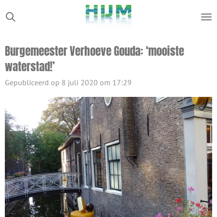
Ga
direct
naar
Burgemeester Verhoeve Gouda: ‘mooiste
de
waterstad!’
hoofdinhoud
Gepubliceerd op 8 juli 2020 om 17:29