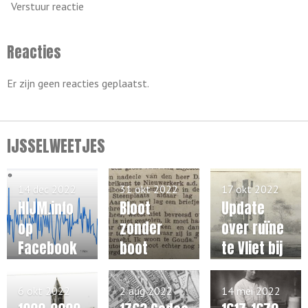
Verstuur reactie
Reacties
Er zijn geen reacties geplaatst.
IJSSELWEETJES
14 dec 2022
31 okt 2022
17 okt 2022
HIJM.info
Bloot
Update
op
zonder
over ruïne
Facebook
boot
te Vliet bij
Haastrech
t
6 okt 2022
2 aug 2022
14 mei 2022