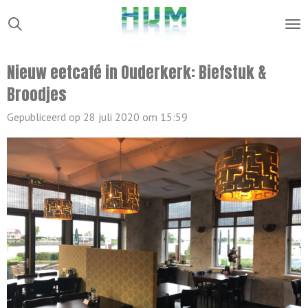
Ga
direct
naar
Nieuw eetcafé in Ouderkerk: Biefstuk &
de
Broodjes
hoofdinhoud
Gepubliceerd op 28 juli 2020 om 15:59