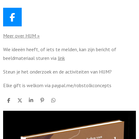
Vroom wil
blijven
F
a
Meer over HIJM »
c
e
Wie ideeën heeft, of iets te melden, kan zijn bericht of
b
beeldmateriaal sturen via
link
o
o
Steun je het onderzoek en de activiteiten van HIJM?
k
Elke gift is welkom via paypal.me/robstolkconcepts
D
D
S
P
D
e
e
h
i
e
l
e
a
n
l
e
l
r
n
e
n
e
e
n
n