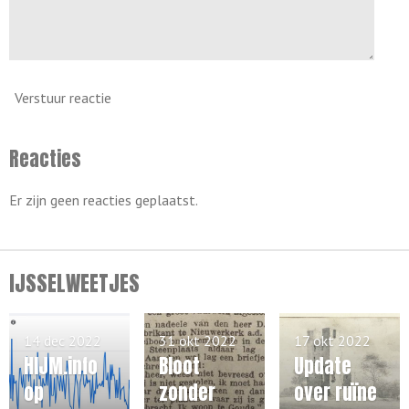
Verstuur reactie
Reacties
Er zijn geen reacties geplaatst.
IJSSELWEETJES
14 dec 2022
31 okt 2022
17 okt 2022
HIJM.info
Bloot
Update
op
zonder
over ruïne