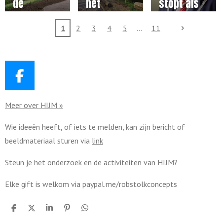
handelen
de
het
stopt als
toekomst
Leefgoed
burgemee
1
2
3
4
5
11
vordert
ster en
gestaag
Martijn
Vroom wil
blijven
F
a
Meer over HIJM »
c
e
Wie ideeën heeft, of iets te melden, kan zijn bericht of
b
beeldmateriaal sturen via
link
o
o
Steun je het onderzoek en de activiteiten van HIJM?
k
Elke gift is welkom via paypal.me/robstolkconcepts
D
D
S
P
D
e
e
h
i
e