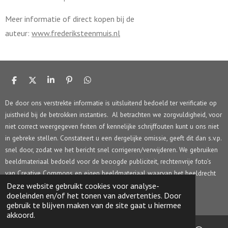
Meer informatie of direct kopen bij de
auteur:
www.frederiksteenmuis.nl
D
D
S
P
D
e
e
h
i
e
l
e
a
n
l
De door ons verstrekte informatie is uitsluitend bedoeld ter verificatie op
e
l
r
n
e
juistheid bij de betrokken instanties. Al betrachten we zorgvuldigheid, voor
n
e
e
n
n
niet correct weergegeven feiten of kennelijke schrijffouten kunt u ons niet
in gebreke stellen. Constateert u een dergelijke omissie, geeft dit dan s.v.p.
snel door, zodat we het bericht snel corrigeren/verwijderen. We gebruiken
beeldmateriaal bedoeld voor de beoogde publiciteit, rechtenvrije foto’s
van Creative Commons en eigen beeldmateriaal waarvan het beeldrecht
berust bij Rob Stolk Concepts.
Deze website gebruikt cookies voor analyse-
doeleinden en/of het tonen van advertenties. Door
© 2017 - 2026 HIJM.info
gebruik te blijven maken van de site gaat u hiermee
akkoord.