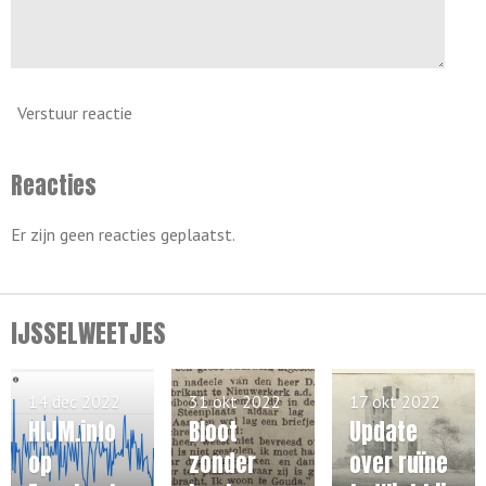
Verstuur reactie
Reacties
Er zijn geen reacties geplaatst.
IJSSELWEETJES
14 dec 2022
31 okt 2022
17 okt 2022
HIJM.info
Bloot
Update
op
zonder
over ruïne