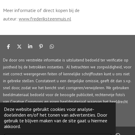
Meer informatie of direct kopen bij de
auteur:
www.frederiksteenmuis.nl
D
D
S
P
D
e
e
h
i
e
l
e
a
n
l
De door ons verstrekte informatie is uitsluitend bedoeld ter verificatie op
e
l
r
n
e
juistheid bij de betrokken instanties. Al betrachten we zorgvuldigheid, voor
n
e
e
n
n
niet correct weergegeven feiten of kennelijke schrijffouten kunt u ons niet
in gebreke stellen. Constateert u een dergelijke omissie, geeft dit dan s.v.p.
snel door, zodat we het bericht snel corrigeren/verwijderen. We gebruiken
beeldmateriaal bedoeld voor de beoogde publiciteit, rechtenvrije foto’s
van Creative Commons en eigen beeldmateriaal waarvan het beeldrecht
berust bij Rob Stolk Concepts.
Deze website gebruikt cookies voor analyse-
doeleinden en/of het tonen van advertenties. Door
© 2017 - 2026 HIJM.info
gebruik te blijven maken van de site gaat u hiermee
akkoord.