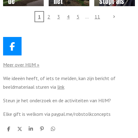
handelen
de
het
stopt als
toekomst
Leefgoed
burgemee
1
2
3
4
5
11
vordert
ster en
gestaag
Martijn
Vroom wil
blijven
F
a
Meer over HIJM »
c
e
Wie ideeën heeft, of iets te melden, kan zijn bericht of
b
beeldmateriaal sturen via
link
o
o
Steun je het onderzoek en de activiteiten van HIJM?
k
Elke gift is welkom via paypal.me/robstolkconcepts
D
D
S
P
D
e
e
h
i
e