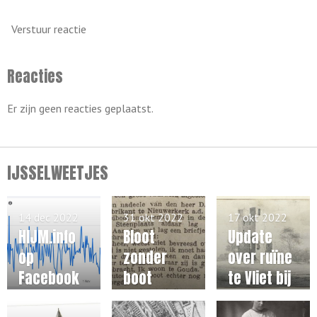
Verstuur reactie
Reacties
Er zijn geen reacties geplaatst.
IJSSELWEETJES
14 dec 2022
31 okt 2022
17 okt 2022
HIJM.info
Bloot
Update
op
zonder
over ruïne
Facebook
boot
te Vliet bij
Haastrech