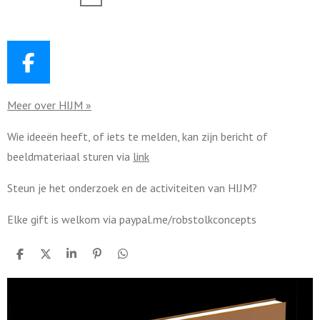
gestaag
Martijn
Vroom wil
blijven
F
a
Meer over HIJM »
c
e
Wie ideeën heeft, of iets te melden, kan zijn bericht of
b
beeldmateriaal sturen via
link
o
o
Steun je het onderzoek en de activiteiten van HIJM?
k
Elke gift is welkom via paypal.me/robstolkconcepts
D
D
S
P
D
e
e
h
i
e
l
e
a
n
l
e
l
r
n
e
n
e
e
n
n