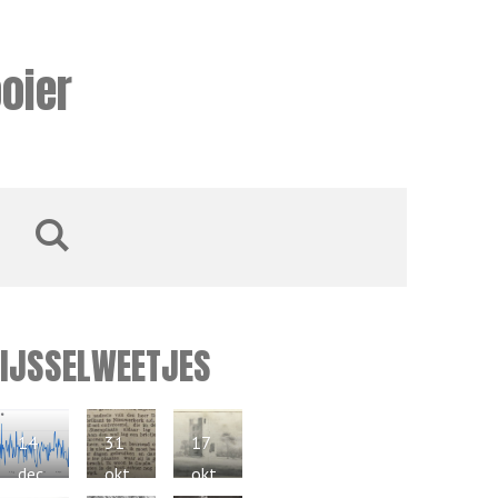
oier
IJSSELWEETJES
14
31
17
dec
okt
okt