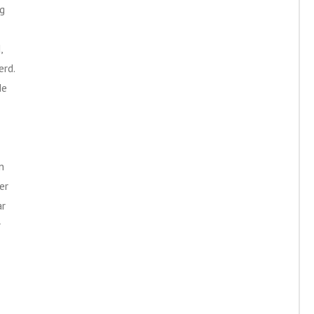
g
,
erd.
de
n
er
ar
r