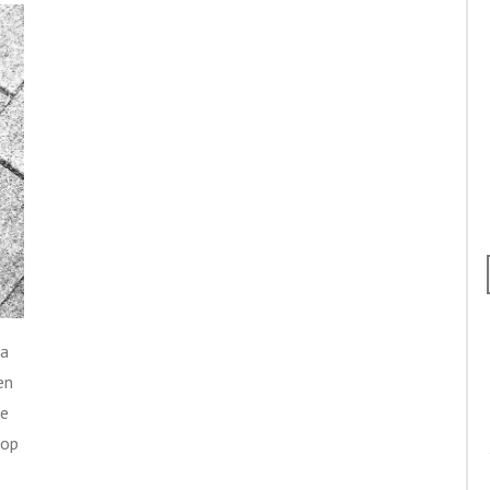
da
en
de
rop