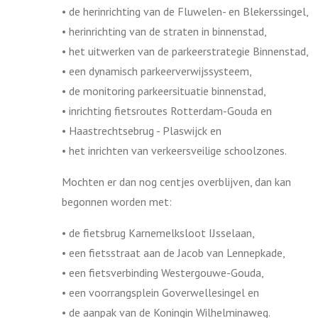
•
de herinrichting van de Fluwelen- en Blekerssingel,
•
herinrichting van de straten in binnenstad,
•
het uitwerken van de parkeerstrategie Binnenstad,
•
een dynamisch parkeerverwijssysteem,
•
de monitoring parkeersituatie binnenstad,
•
inrichting fietsroutes Rotterdam-Gouda en
•
Haastrechtsebrug - Plaswijck en
•
het inrichten van verkeersveilige schoolzones.
Mochten er dan nog centjes overblijven, dan kan
begonnen worden met:
•
de fietsbrug Karnemelksloot IJsselaan,
•
een fietsstraat aan de Jacob van Lennepkade,
•
een fietsverbinding Westergouwe-Gouda,
•
een voorrangsplein Goverwellesingel en
•
de aanpak van de Koningin Wilhelminaweg.