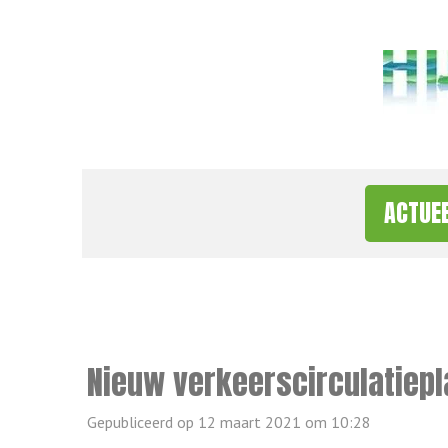
Ga
direct
naar
de
hoofdinhoud
ACTUE
Nieuw verkeerscirculatiep
Gepubliceerd op 12 maart 2021 om 10:28