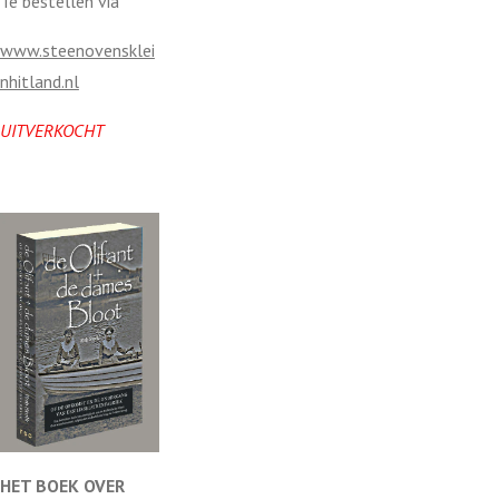
Te bestellen via
jv
www.steenovensklei
en
nhitland.nl
UITVERKOCHT
HET BOEK OVER