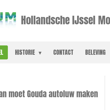
Hollandsche IJssel Mo
EL
HISTORIE
CONTACT
BELEVING
lan moet Gouda autoluw maken