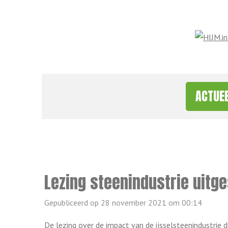
Ga
direct
naar
de
hoofdinhoud
ACTUE
Lezing steenindustrie uitge
Gepubliceerd op 28 november 2021 om 00:14
De lezing over de impact van de ijsselsteenindustrie 