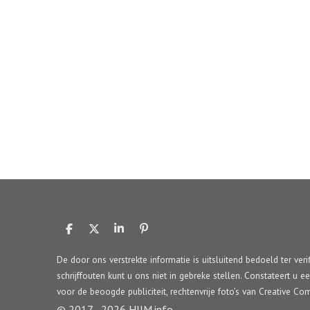
D
D
S
P
e
e
h
i
l
e
a
n
De door ons verstrekte informatie is uitsluitend bedoeld ter veri
e
l
r
n
schrijffouten kunt u ons niet in gebreke stellen. Constateert u e
n
e
e
n
voor de beoogde publiciteit, rechtenvrije foto’s van Creative 
© 2017 - 2026 HIJM.info