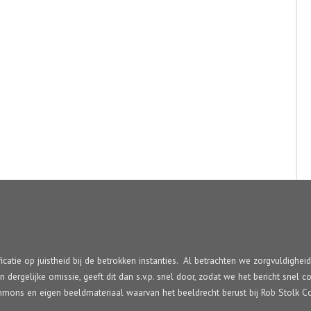
ficatie op juistheid bij de betrokken instanties. Al betrachten we zorgvuldighei
en dergelijke omissie, geeft dit dan s.v.p. snel door, zodat we het bericht sne
Commons en eigen beeldmateriaal waarvan het beeldrecht berust bij Rob Stolk C