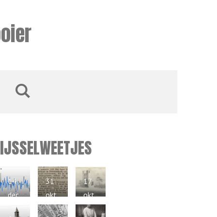
oier
IJSSELWEETJES
14
31
17
dec
okt
okt
202
202
202