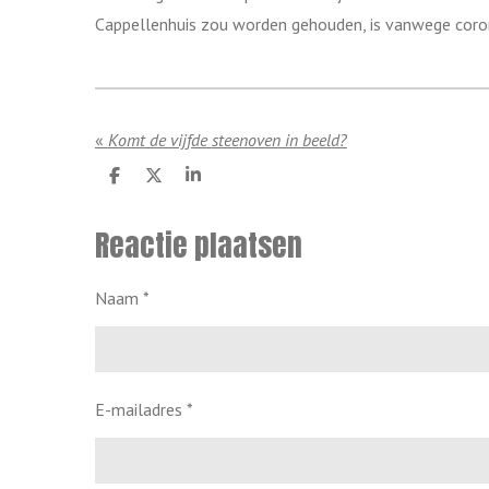
Cappellenhuis zou worden gehouden, is vanwege coron
«
Komt de vijfde steenoven in beeld?
D
D
S
e
e
h
l
e
a
Reactie plaatsen
e
l
r
n
e
Naam *
E-mailadres *