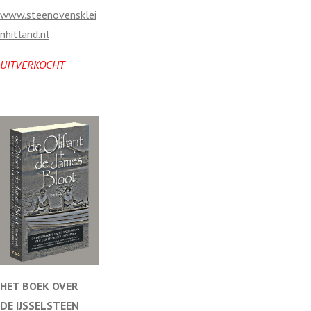
jv
www.steenovensklei
en
nhitland.nl
UITVERKOCHT
HET BOEK OVER
DE
IJSSELSTEEN