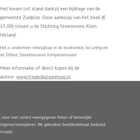
Het kwam tot stand dankzij een bijdrage van de
gemeente Zuidplas. Door aankoop van het boek (€
15,00) steunt u de Stichting Steenovens Klein
Hitland.
Het is ondermeer verkrijgbaar in de boekwinkel, bij Leefgoed
de Olifant, Streekmuseum Krimpenerwaard.
Meer informatie of direct kopen bij de
auteur:
www.frederiksteenmuis.nl
d, voor niet correct weergegeven feiten of kennelijke
l corrigeren/verwijderen. We gebruiken beeldmateriaal bedoeld
oncepts.