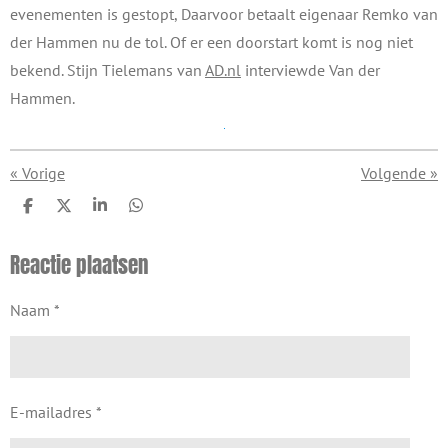
evenementen is gestopt, Daarvoor betaalt eigenaar Remko van
der Hammen nu de tol. Of er een doorstart komt is nog niet
bekend. Stijn Tielemans van
AD.nl
interviewde Van der
Hammen.
«
Vorige
Volgende
»
D
D
S
D
e
e
h
e
l
e
a
l
Reactie plaatsen
e
l
r
e
n
e
n
Naam *
E-mailadres *