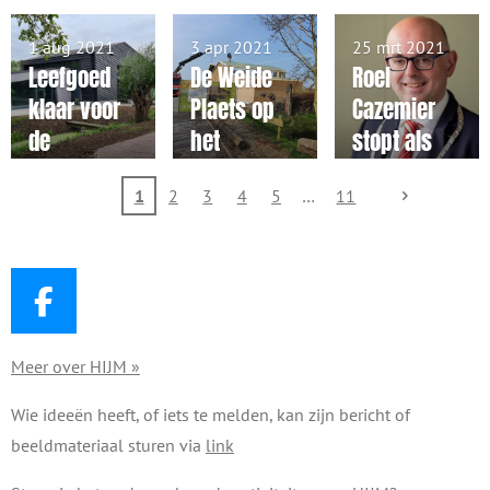
eigenaar
rond het
overleden
steenplaats
jaar 100
1 aug 2021
3 apr 2021
25 mrt 2021
in
door
Leefgoed
De Weide
Roel
Ouderkerk
menselijk
klaar voor
Plaets op
Cazemier
handelen
de
het
stopt als
toekomst
Leefgoed
burgemees
1
2
3
4
5
11
vordert
ter en
gestaag
Martijn
Vroom wil
blijven
F
a
Meer over HIJM »
c
e
Wie ideeën heeft, of iets te melden, kan zijn bericht of
b
beeldmateriaal sturen via
link
o