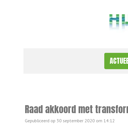
Ga
direct
naar
de
hoofdinhoud
ACTUE
Raad akkoord met transfor
Gepubliceerd op 30 september 2020 om 14:12