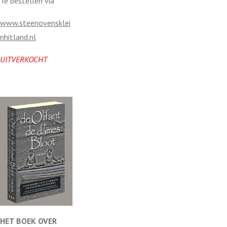
Te bestellen via
jv
www.steenovensklei
en
nhitland.nl
UITVERKOCHT
HET BOEK OVER