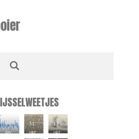
oier
IJSSELWEETJES
14
31
17
dec
okt
okt