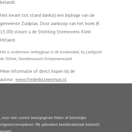
belandt.
Het kwam tot stand dankzij een bijdrage van de
gemeente Zuidplas. Door aankoop van het boek (€
15,00) steunt u de Stichting Steenovens Klein
Hitland.
Het is ondermeer verkrijgbaar in de boekwinkel, bij Leefgoed
de Olifant, Streekmuseum Krimpenerwaard.
Meer informatie of direct kopen bij de
auteur:
www.frederiksteenmuis.nl
d, voor niet correct weergegeven feiten of kennelijke
l corrigeren/verwijderen. We gebruiken beeldmateriaal bedoeld
oncepts.