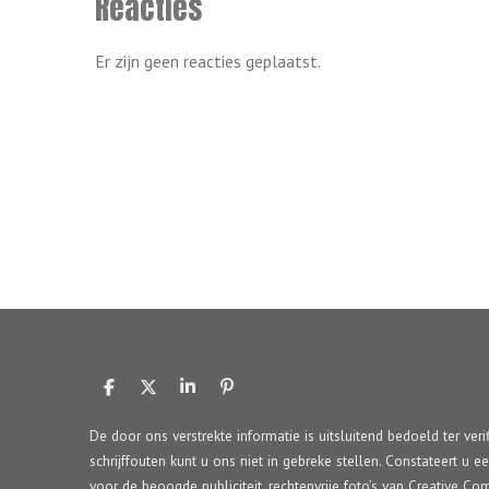
Reacties
Er zijn geen reacties geplaatst.
D
D
S
P
e
e
h
i
l
e
a
n
De door ons verstrekte informatie is uitsluitend bedoeld ter veri
e
l
r
n
schrijffouten kunt u ons niet in gebreke stellen. Constateert u e
n
e
e
n
voor de beoogde publiciteit, rechtenvrije foto’s van Creative 