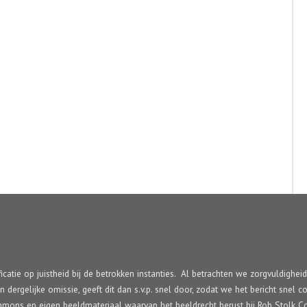
ficatie op juistheid bij de betrokken instanties. Al betrachten we zorgvuldighei
en dergelijke omissie, geeft dit dan s.v.p. snel door, zodat we het bericht sne
Commons en eigen beeldmateriaal waarvan het beeldrecht berust bij Rob Stolk C