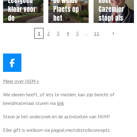
Leefgoed
De Weide
Roel
Ouderkerk
menselijk
klaar voor
Plaets op
Cazemier
handelen
de
het
stopt als
toekomst
Leefgoed
burgemee
1
2
3
4
5
11
vordert
ster en
gestaag
Martijn
Vroom wil
blijven
F
a
Meer over HIJM »
c
e
Wie ideeën heeft, of iets te melden, kan zijn bericht of
b
beeldmateriaal sturen via
link
o
o
Steun je het onderzoek en de activiteiten van HIJM?
k
Elke gift is welkom via paypal.me/robstolkconcepts