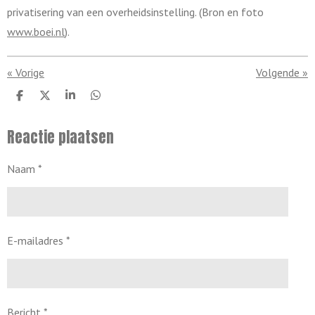
privatisering van een overheidsinstelling. (Bron en foto
www.boei.nl
).
«
Vorige
Volgende
»
D
D
S
D
e
e
h
e
l
e
a
l
Reactie plaatsen
e
l
r
e
n
e
n
Naam *
E-mailadres *
Bericht *