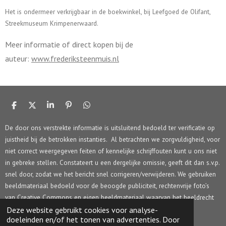
Het is ondermeer verkrijgbaar in de boekwinkel, bij Leefgoed de Olifant,
Streekmuseum Krimpenerwaard.
Meer informatie of direct kopen bij de
auteur:
www.frederiksteenmuis.nl
D
D
S
P
D
e
e
h
i
e
l
e
a
n
l
De door ons verstrekte informatie is uitsluitend bedoeld ter verificatie op
e
l
r
n
e
juistheid bij de betrokken instanties. Al betrachten we zorgvuldigheid, voor
n
e
e
n
n
niet correct weergegeven feiten of kennelijke schrijffouten kunt u ons niet
in gebreke stellen. Constateert u een dergelijke omissie, geeft dit dan s.v.p.
snel door, zodat we het bericht snel corrigeren/verwijderen. We gebruiken
beeldmateriaal bedoeld voor de beoogde publiciteit, rechtenvrije foto’s
van Creative Commons en eigen beeldmateriaal waarvan het beeldrecht
berust bij Rob Stolk Concepts.
Deze website gebruikt cookies voor analyse-
doeleinden en/of het tonen van advertenties. Door
© 2017 - 2026 HIJM.info