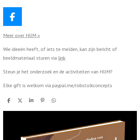
Vroom wil
blijven
F
a
Meer over HIJM »
c
e
Wie ideeën heeft, of iets te melden, kan zijn bericht of
b
beeldmateriaal sturen via
link
o
o
Steun je het onderzoek en de activiteiten van HIJM?
k
Elke gift is welkom via paypal.me/robstolkconcepts
D
D
S
P
D
e
e
h
i
e
l
e
a
n
l
e
l
r
n
e
n
e
e
n
n