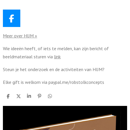
gestaag
Martijn
Vroom wil
blijven
F
a
Meer over HIJM »
c
e
Wie ideeën heeft, of iets te melden, kan zijn bericht of
b
beeldmateriaal sturen via
link
o
o
Steun je het onderzoek en de activiteiten van HIJM?
k
Elke gift is welkom via paypal.me/robstolkconcepts
D
D
S
P
D
e
e
h
i
e
l
e
a
n
l
e
l
r
n
e
n
e
e
n
n