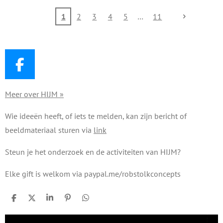
toekomst
Leefgoed
burgemees
1
2
3
4
5
11
vordert
ter en
gestaag
Martijn
Vroom wil
blijven
F
a
Meer over HIJM »
c
e
Wie ideeën heeft, of iets te melden, kan zijn bericht of
b
beeldmateriaal sturen via
link
o
o
Steun je het onderzoek en de activiteiten van HIJM?
k
Elke gift is welkom via paypal.me/robstolkconcepts
D
D
S
P
D
e
e
h
i
e
l
e
a
n
l