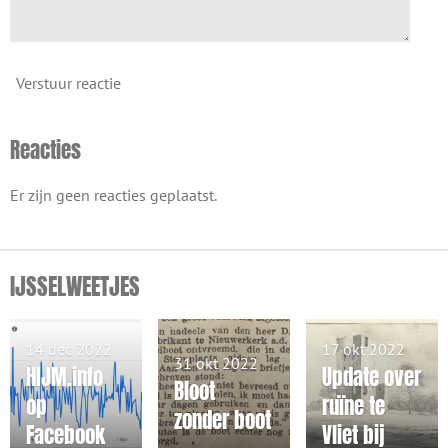
Verstuur reactie
Reacties
Er zijn geen reacties geplaatst.
IJSSELWEETJES
14 dec 2022
17 okt 2022
31 okt 2022
HIJM.info
Update over
Bloot
op
ruïne te
zonder boot
Facebook
Vliet bij