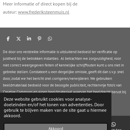
Meer informatie of direct kopen bij de
auteur:
www.frederiksteenmuis.nl
D
D
S
P
D
e
e
h
i
e
l
e
a
n
l
De door ons verstrekte informatie is uitsluitend bedoeld ter verificatie op
e
l
r
n
e
juistheid bij de betrokken instanties. Al betrachten we zorgvuldigheid, voor
n
e
e
n
n
niet correct weergegeven feiten of kennelijke schrijffouten kunt u ons niet in
gebreke stellen. Constateert u een dergelijke omissie, geeft dit dan s.v.p. snel
door, zodat we het bericht snel corrigeren/verwijderen. We gebruiken
beeldmateriaal bedoeld voor de beoogde publiciteit, rechtenvrije foto’s van
Creative Commons en eigen beeldmateriaal waarvan het beeldrecht berust bij
Rob Stolk Concepts.
Deze website gebruikt cookies voor analyse-
doeleinden en/of het tonen van advertenties. Door
© 2017 - 2026 HIJM.info
gebruik te blijven maken van de site gaat u hiermee
akkoord.
Akkoord
E-mailadres
Telefoonnummer
Facebook
WhatsApp