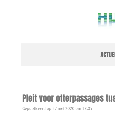
Ga
direct
naar
de
hoofdinhoud
ACTUE
Pleit voor otterpassages t
Gepubliceerd op 27 mei 2020 om 18:05