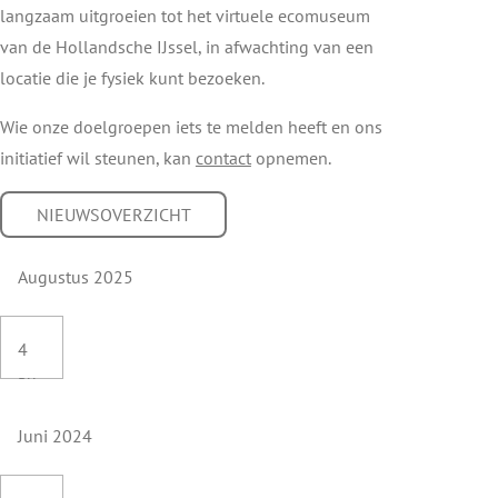
langzaam uitgroeien tot het virtuele ecomuseum
van de Hollandsche IJssel, in afwachting van een
locatie die je fysiek kunt bezoeken.
Wie onze doelgroepen iets te melden heeft en ons
initiatief wil steunen, kan
contact
opnemen.
NIEUWSOVERZICHT
Augustus 2025
4
au
g
Juni 2024
20
25